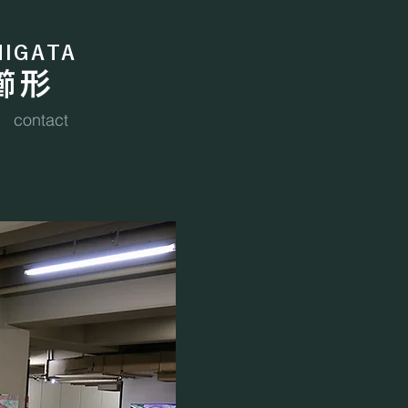
HIGATA
 櫛形
contact