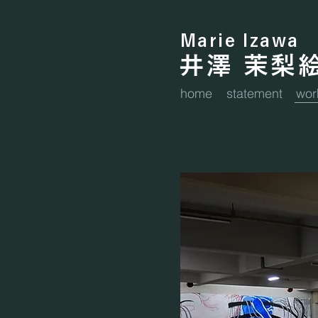
Marie Izawa
​井澤 茉梨
home
statement
wor