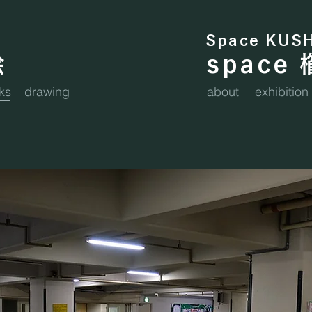
Space KUS
絵
space
ks
drawing
about
exhibition