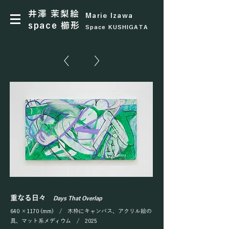
​井澤 茉梨絵
Marie Izawa
space 櫛形
Space KUSHIGATA
重なる日々
Days That Overlap
640 ×1170 (mm) / 木枠にキャンバス、アクリル絵の
具、マット系メディウム / 2025