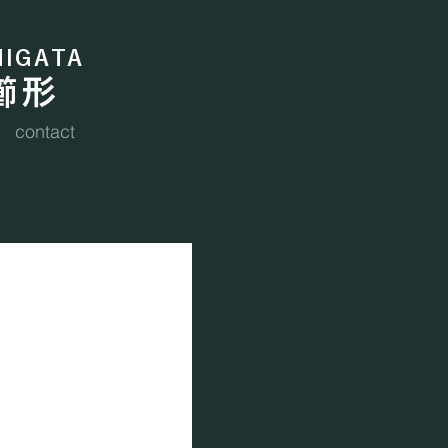
HIGATA
 櫛形
contact