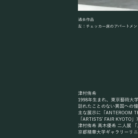
過去作品
左：チェッカー床のアパートメント
津村侑希
1998年生まれ、東京藝術
訪れたことのない異国への憧
主な展示に「ANTEROOM TRA
「ARTISTS’ FAIR KYO
津村侑希 髙木優希 二人展 
京都精華大学ギャラリーリニュー