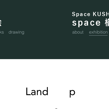
Space KUS
絵
space
ks
drawing
about
exhibition