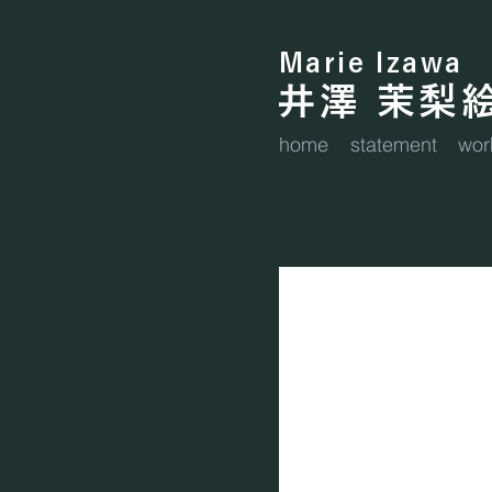
Marie Izawa
​井澤 茉梨
home
statement
wor