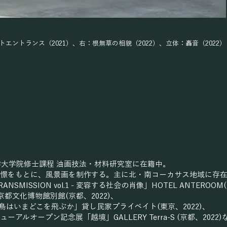
エントランス（2021）、右：根無草の相貌（2022）、立体：轟音（2022）
大学大学院修士課程 油画技法・材料研究室に在籍中。
憬をもとに、風景画を制作する。主に北・南コーカサス地域に存
NSMISSION vol.1 - 変容する社会の肖像」HOTEL ANTEROOM
TO」京都文化博物館別館(京都、2022)、
「鳥はいまどこを飛ぶか」貸し民家プライベイト(東京、2022)、
アルオープン記念展「越境」GALLERY Terra-S (京都、2022