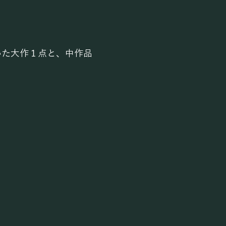
いた
大作１点と、中作品