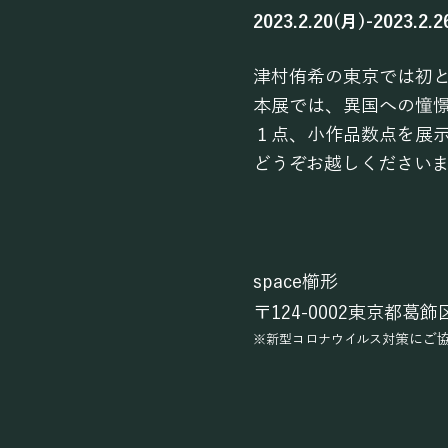
2023.2.20(月)-2023
.2.
津村侑希の東京では初
本展では、異国への憧
１点、小作品数点を展
どうぞお越しください
space櫛形
〒124-0002東京都葛飾区
策にご
※新型
コロナウイルス対