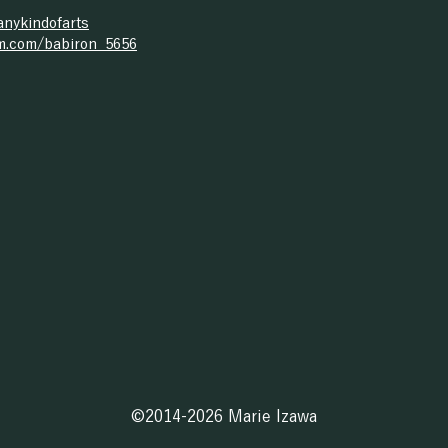
anykindofarts
am.com/babiron_5656
©2014-2026 Marie Izawa