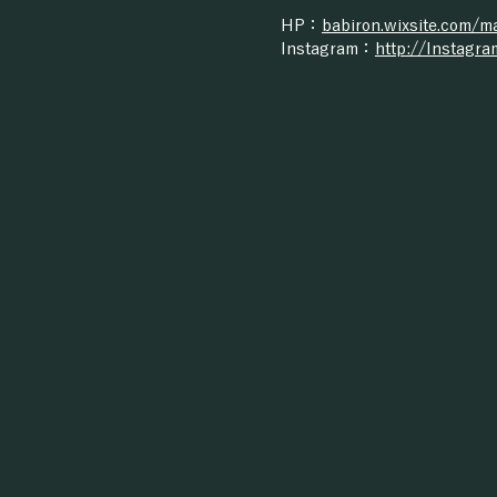
HP：
babiron.wixsite.com/m
​Instagram：
http://Instagr